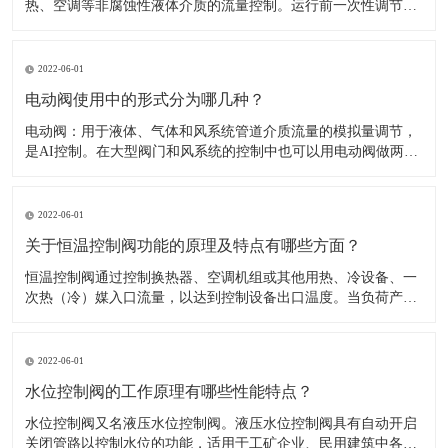
热、空调等非腐蚀性液体介质的流量控制。运行前一次性调节，
即可使系统流量自动恒定在要求的设定值。​1、一般在管网大的
分支点，热入口，室内立管皆应设计、安装动态平衡阀，以提高
系统调节性能。2、选用时可参考（主要外型尺寸及性能参数
2022-06-01
表）和（自力式平衡阀
电动阀使用中的形式分为哪几种？
​电动阀：用于液体、气体和风系统管道介质流量的模拟量调节，
是AI控制。在大型阀门和风系统的控制中也可以用电动阀做两位
开关控制。电动阀：可以有AI反馈信号，可以由DO或AO控制，
比较见于大管道和风阀等。​1.开关形式：电动阀的驱动一般是用
电机，开或关动作完成需要一定的时间模拟量的，可以做调节。
2022-06-01
2.工作
关于恒温控制阀功能的原理及特点有哪些方面？
​恒温控制阀通过控制换热器、空调机组或其他用热、冷设备、一
次热（冷）媒入口流量，以达到控制设备出口温度。当负荷产生
变化时，通过改变阀门开启度调节流量，以消除负荷波动造成的
影响，使温度恢复至设定值。​供热太充足导致室温过高，用户不
得不打开窗户散热，浪费能源且不舒适；楼上楼下冷热不均，或
2022-06-01
房间之间有冷有热
水位控制阀的工作原理有哪些性能特点？
​水位控制阀又名液压水位控制阀。液压水位控制阀具有自动开启
关闭管路以控制水位的功能，适用于工矿企业、民用建筑中各种