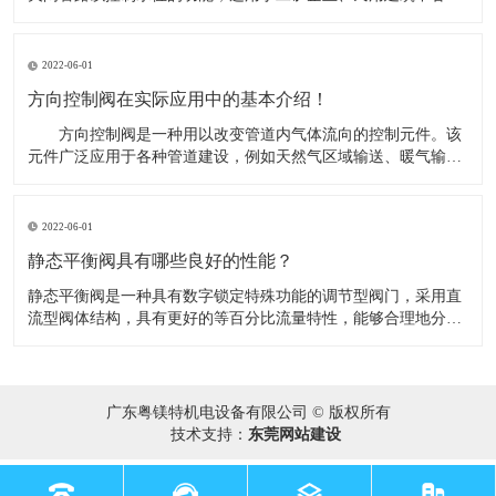
水塔（池）自动供水系统，并可作常压锅炉循环供水控制阀。​当
水池或水塔内水位下降，浮球阀开启排水时，进水管内有压水将
阀内活塞托起，密封面打开，阀门即开启供水，当水位上升到控
2022-06-01
制阀时，浮球阀关
方向控制阀在实际应用中的基本介绍！
​ 方向控制阀是一种用以改变管道内气体流向的控制元件。该
元件广泛应用于各种管道建设，例如天然气区域输送、暖气输
送、气体实验室研究应用等。在实际应用中，可根据不同的需要
将方向控制阀分成若干类别 。​ 在实际应用中，可根据不同的
需要将方向控制阀分成若干类别： （1）按照气体在管道的
2022-06-01
流动方向，如果只
静态平衡阀具有哪些良好的性能？
​静态平衡阀是一种具有数字锁定特殊功能的调节型阀门，采用直
流型阀体结构，具有更好的等百分比流量特性，能够合理地分配
流量，有效地解决供热（空调）系统中存在的室温冷热不均问
题。同时能准确地调节压降和流量，用以改善管网系统中液体流
动状态，达到管网液体平衡和节约源的目的。​1、优秀的调节性
能；2、优秀的截止
广东粤镁特机电设备有限公司 © 版权所有
技术支持：
东莞网站建设