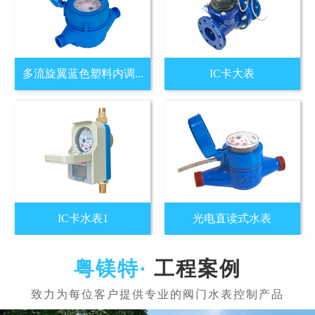
多流旋翼蓝色塑料内调...
IC卡大表
IC卡水表1
光电直读式水表
工程案例