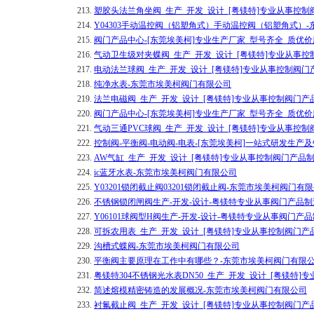
213.
塑胶头法兰角坐阀_生产_开发_设计_[粤镁特]专业从事控
214.
Y04303手动温控阀（铝塑角式）手动温控阀（铝塑角式）
215.
阀门产品中心-[东莞埃美柯]专业生产厂家_型号齐全_质优价
216.
气动卫生级对夹蝶阀_生产_开发_设计_[粤镁特]专业从事
217.
电动法兰球阀_生产_开发_设计_[粤镁特]专业从事控制阀
218.
纯净水表-东莞市埃美柯阀门有限公司
219.
法兰电磁阀_生产_开发_设计_[粤镁特]专业从事控制阀门
220.
阀门产品中心-[东莞埃美柯]专业生产厂家_型号齐全_质优价
221.
气动三通PVC球阀_生产_开发_设计_[粤镁特]专业从事控
222.
控制阀-平衡阀-电动阀-电表-[东莞埃美柯]一站式研发生产
223.
AW气缸_生产_开发_设计_[粤镁特]专业从事控制阀门产
224.
ic蓝牙水表-东莞市埃美柯阀门有限公司
225.
Y03201锁闭截止阀03201锁闭截止阀-东莞市埃美柯阀门有
226.
不锈钢锁闭闸阀生产-开发-设计-粤镁特专业从事阀门产品
227.
Y06101球阀型H阀生产-开发-设计-粤镁特专业从事阀门
228.
可拆农用表_生产_开发_设计_[粤镁特]专业从事控制阀门
229.
沟槽式蝶阀-东莞市埃美柯阀门有限公司
230.
平衡阀主要原理在工作中有哪些？-东莞市埃美柯阀门有限
231.
粤镁特304不锈钢光水表DN50_生产_开发_设计_[粤镁
232.
简述熔模精密铸造的发展概况-东莞市埃美柯阀门有限公司
233.
衬氟截止阀_生产_开发_设计_[粤镁特]专业从事控制阀门