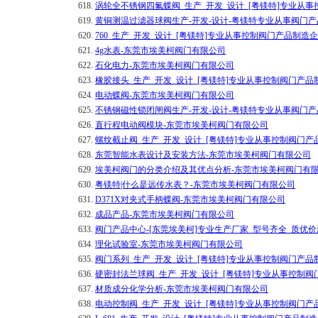
618.
涡轮全不锈钢四氟蝶阀_生产_开发_设计_[粤镁特]专业从
619.
黄铜测温过滤器球阀生产-开发-设计-粤镁特专业从事阀门
620.
760_生产_开发_设计_[粤镁特]专业从事控制阀门产品制
621.
4g水表-东莞市埃美柯阀门有限公司
622.
石化电力-东莞市埃美柯阀门有限公司
623.
橡胶接头_生产_开发_设计_[粤镁特]专业从事控制阀门产
624.
电动蝶阀-东莞市埃美柯阀门有限公司
625.
不锈钢磁性锁闭闸阀生产-开发-设计-粤镁特专业从事阀门
626.
直行程电动阀模块-东莞市埃美柯阀门有限公司
627.
螺纹截止阀_生产_开发_设计_[粤镁特]专业从事控制阀门
628.
东莞智能水表设计及安装方法-东莞市埃美柯阀门有限公司
629.
埃美柯阀门的分类介绍及其优点分析-东莞市埃美柯阀门有
630.
粤镁特|什么是远传水表？-东莞市埃美柯阀门有限公司
631.
D371X对夹式手柄蝶阀-东莞市埃美柯阀门有限公司
632.
成品产品-东莞市埃美柯阀门有限公司
633.
阀门产品中心-[东莞埃美柯]专业生产厂家_型号齐全_质优价
634.
理化试验室-东莞市埃美柯阀门有限公司
635.
阀门系列_生产_开发_设计_[粤镁特]专业从事控制阀门产
636.
硬密封法兰球阀_生产_开发_设计_[粤镁特]专业从事控制
637.
材质成分化学分析-东莞市埃美柯阀门有限公司
638.
电动控制阀_生产_开发_设计_[粤镁特]专业从事控制阀门