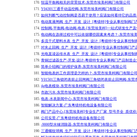
170.
恒温平衡阀相关的背景技术-东莞市埃美柯阀门有限公司
171.
Y04301三通手动温控阀-东莞市埃美柯阀门有限公司
172.
如何判断气动控制阀是否易于使用？应该如何看待它的品质
173.
电动浆液闸阀_生产_开发_设计_[粤镁特]专业从事控制阀
174.
控制阀-平衡阀-电动阀-电表-[东莞埃美柯]一站式研发生产
175.
电动阀在选择过程中可以依据哪些因素来考虑？-东莞市埃
176.
多流干式塑料水表_生产_开发_设计_[粤镁特]专业从事控
177.
对夹止回阀_生产_开发_设计_[粤镁特]专业从事控制阀门
178.
光电直读远传水表_生产_开发_设计_[粤镁特]专业从事控
179.
青铜过滤器生产-开发-设计-粤镁特专业从事阀门产品制造
180.
简单介绍阀门的维护保养-东莞市埃美柯阀门有限公司
181.
智能电表的工作原理是怎样的？-东莞市埃美柯阀门有限公
182.
Y01501三角锁闭表前止回闸阀三角锁闭表前止回闸阀-东
183.
4g电表模块-东莞市埃美柯阀门有限公司
184.
市政污水-东莞市埃美柯阀门有限公司
185.
电表-水表新闻中心-东莞市埃美柯阀门有限公司
186.
智能解决方案-广东粤镁特机电设备有限公司
187.
阀门产品中心-[东莞埃美柯]专业生产厂家_型号齐全_质优价
188.
公司实景-广东粤镁特机电设备有限公司
189.
-9000型水锤消除器-东莞市埃美柯阀门有限公司
190.
三通螺纹球阀_生产_开发_设计_[粤镁特]专业从事控制阀