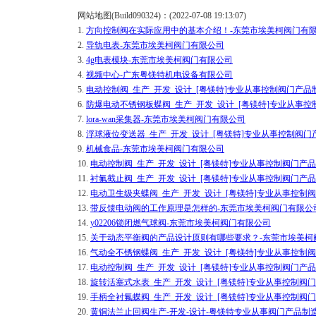
网站地图(Build090324)：(2022-07-08 19:13:07)
1.
方向控制阀在实际应用中的基本介绍！-东莞市埃美柯阀门有
2.
导轨电表-东莞市埃美柯阀门有限公司
3.
4g电表模块-东莞市埃美柯阀门有限公司
4.
视频中心-广东粤镁特机电设备有限公司
5.
电动控制阀_生产_开发_设计_[粤镁特]专业从事控制阀门产
6.
防爆电动不锈钢板蝶阀_生产_开发_设计_[粤镁特]专业从事
7.
lora-wan采集器-东莞市埃美柯阀门有限公司
8.
浮球液位变送器_生产_开发_设计_[粤镁特]专业从事控制阀
9.
机械食品-东莞市埃美柯阀门有限公司
10.
电动控制阀_生产_开发_设计_[粤镁特]专业从事控制阀门产
11.
衬氟截止阀_生产_开发_设计_[粤镁特]专业从事控制阀门产
12.
电动卫生级夹蝶阀_生产_开发_设计_[粤镁特]专业从事控
13.
带反馈电动阀的工作原理是怎样的-东莞市埃美柯阀门有限公
14.
y02206锁闭燃气球阀-东莞市埃美柯阀门有限公司
15.
关于动态平衡阀的产品设计原则有哪些要求？-东莞市埃美柯
16.
气动全不锈钢蝶阀_生产_开发_设计_[粤镁特]专业从事控
17.
电动控制阀_生产_开发_设计_[粤镁特]专业从事控制阀门产
18.
旋转活塞式水表_生产_开发_设计_[粤镁特]专业从事控制阀
19.
手柄全衬氟蝶阀_生产_开发_设计_[粤镁特]专业从事控制阀
20.
黄铜法兰止回阀生产-开发-设计-粤镁特专业从事阀门产品制