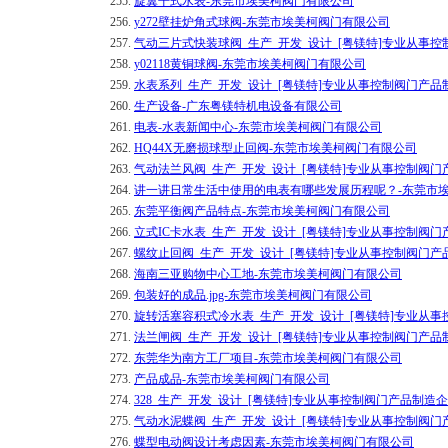
255.
旋翼干式水表-东莞市埃美柯阀门有限公司
256.
y272壁挂炉角式球阀-东莞市埃美柯阀门有限公司
257.
气动三片式快装球阀_生产_开发_设计_[粤镁特]专业从事
258.
y02118黄铜球阀-东莞市埃美柯阀门有限公司
259.
水表系列_生产_开发_设计_[粤镁特]专业从事控制阀门产
260.
生产设备-广东粤镁特机电设备有限公司
261.
电表-水表新闻中心-东莞市埃美柯阀门有限公司
262.
HQ44X无磨损球型止回阀-东莞市埃美柯阀门有限公司
263.
气动法兰风阀_生产_开发_设计_[粤镁特]专业从事控制阀
264.
讲一讲日常生活中使用的电表有哪些发展历程呢？-东莞市
265.
东莞平衡阀产品特点-东莞市埃美柯阀门有限公司
266.
立式IC卡水表_生产_开发_设计_[粤镁特]专业从事控制阀
267.
螺纹止回阀_生产_开发_设计_[粤镁特]专业从事控制阀门
268.
海南三亚购物中心工地-东莞市埃美柯阀门有限公司
269.
包装好的成品.jpg-东莞市埃美柯阀门有限公司
270.
旋转活塞容积式冷水表_生产_开发_设计_[粤镁特]专业从
271.
法兰闸阀_生产_开发_设计_[粤镁特]专业从事控制阀门产
272.
东莞华为南方工厂项目-东莞市埃美柯阀门有限公司
273.
产品成品-东莞市埃美柯阀门有限公司
274.
328_生产_开发_设计_[粤镁特]专业从事控制阀门产品制
275.
气动水泥蝶阀_生产_开发_设计_[粤镁特]专业从事控制阀
276.
蝶型电动阀设计考虑因素-东莞市埃美柯阀门有限公司