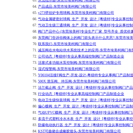
63.
水流指示器-东莞市埃美柯阀门有限公司
64.
产品成品-东莞市埃美柯阀门有限公司
65.
y273壁挂炉专用球阀-东莞市埃美柯阀门有限公司
66.
气动金属硬密封球阀_生产_开发_设计_[粤镁特]专业从事
67.
气动卫生级三通球阀_生产_开发_设计_[粤镁特]专业从事
68.
阀门产品中心-[东莞埃美柯]专业生产厂家_型号齐全_质优价
69.
东莞阀门告诉你阀体上的阀门箭头表示什么意思?-东莞市埃
70.
联系我们-东莞市埃美柯阀门有限公司
71.
减压阀在水电站供水系统技术上的应用-东莞市埃美柯阀门有
72.
公司动态_[粤镁特]专业从事高端控制阀门产品制造企业
73.
活塞式多功能水泵控制阀-东莞市埃美柯阀门有限公司
74.
湿式报警阀-东莞市埃美柯阀门有限公司
75.
Y06104活接F阀生产-开发-设计-粤镁特专业从事阀门产品
76.
500X 泄压阀、持压阀-东莞市埃美柯阀门有限公司
77.
法兰截止阀_生产_开发_设计_[粤镁特]专业从事控制阀门产
78.
行业动态_[粤镁特]专业从事高端控制阀门产品制造企业
79.
电动卫生级快装球阀_生产_开发_设计_[粤镁特]专业从事
80.
偏心蝶阀_生产_开发_设计_[粤镁特]专业从事控制阀门产品
81.
气动UPVC蝶阀_生产_开发_设计_[粤镁特]专业从事控制
82.
多流干式塑料冷水水表_生产_开发_设计_[粤镁特]专业从
83.
防爆电动执行器_生产_开发_设计_[粤镁特]专业从事控制阀
84.
KST可曲挠合成橡胶接头-东莞市埃美柯阀门有限公司