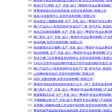
191.
解决铸件铸造缩松缺陷应注重热平衡-东莞市埃美柯阀门有
192.
电动UPVC球阀_生产_开发_设计_[粤镁特]专业从事控制
193.
球墨铸铁国内外的应用发展-东莞市埃美柯阀门有限公司
194.
电表-水表新闻中心-东莞市埃美柯阀门有限公司
195.
电动高压三通螺纹球阀_生产_开发_设计_[粤镁特]专业从
196.
阀门产品中心-[东莞埃美柯]专业生产厂家_型号齐全_质优价
197.
电动卫生级快装蝶阀_生产_开发_设计_[粤镁特]专业从事
198.
阀门系列_生产_开发_设计_[粤镁特]专业从事控制阀门产
199.
电动球阀-东莞市埃美柯阀门有限公司
200.
电动硬密封法兰蝶阀_生产_开发_设计_[粤镁特]专业从事
201.
电动控制阀_生产_开发_设计_[粤镁特]专业从事控制阀门
202.
带法兰阀门注意事项及其结构特点-东莞市埃美柯阀门有限
203.
Y04242方型手动温控阀PPR直式方型手动温控阀PPR直式
204.
阀门产品中心-[东莞埃美柯]专业生产厂家_型号齐全_质优
205.
止回阀的相关知识-东莞市埃美柯阀门有限公司
206.
400X 流量控制阀-东莞市埃美柯阀门有限公司
207.
粤镁特|无线抄表和传统抄表有什么不一样？-东莞市埃美柯
208.
阀门系列_生产_开发_设计_[粤镁特]专业从事控制阀门产
209.
垂直螺翼式水表_生产_开发_设计_[粤镁特]专业从事控制
210.
不锈钢截止阀 生产-开发-设计-粤镁特专业从事阀门产品制
211.
东莞阀门讲解电动阀工作过程中的优势-东莞市埃美柯阀门
212.
粤镁特超声波远程传输水表的优势-东莞市埃美柯阀门有限