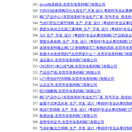
341.
nb-iot电表模块-东莞市埃美柯阀门有限公司
342.
Y08103连体球阀式分水器生产-开发-设计-粤镁特专业从
343.
阀门产品中心-[东莞埃美柯]专业生产厂家_型号齐全_质优价
344.
气动V型法兰调节球阀_生产_开发_设计_[粤镁特]专业从
345.
塑胶头电动卫生级三通球阀_生产_开发_设计_[粤镁特]专
346.
324_生产_开发_设计_[粤镁特]专业从事控制阀门产品制
347.
塑胶头角坐阀_生产_开发_设计_[粤镁特]专业从事控制阀
348.
选择埃美柯截止阀门之黄铜陶瓷芯三角阀的原因-东莞市埃
349.
射频卡水表使用的产品优势是什么？-东莞市埃美柯阀门有
350.
成品展示-东莞市埃美柯阀门有限公司
351.
QB1型(P1)单口排气阀-东莞市埃美柯阀门有限公司
352.
产品生产线-东莞市埃美柯阀门有限公司
353.
y271壁挂炉PPR球阀-东莞市埃美柯阀门有限公司
354.
认证证书-东莞市埃美柯阀门有限公司
355.
防污隔断阀-东莞市埃美柯阀门有限公司
356.
阀门产品中心-[东莞埃美柯]专业生产厂家_型号齐全_质优
357.
旋翼干式单流水表_生产_开发_设计_[粤镁特]专业从事控
358.
电动V型球阀_生产_开发_设计_[粤镁特]专业从事控制阀
359.
检测设备-东莞市埃美柯阀门有限公司
360.
发明专利证书-东莞市埃美柯阀门有限公司
361.
气动衬氟法兰球阀_生产_开发_设计_[粤镁特]专业从事控