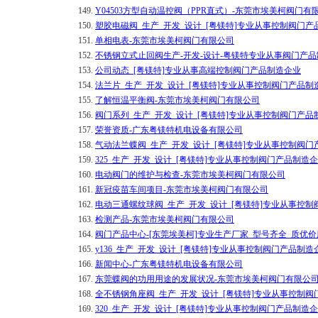
149.
Y04503方型自动温控阀（PPR直式）-东莞市埃美柯阀门有
150.
塑胶电磁阀_生产_开发_设计_[粤镁特]专业从事控制阀门
151.
单相电表-东莞市埃美柯阀门有限公司
152.
不锈钢立式止回阀生产-开发-设计-粤镁特专业从事阀门产
153.
公司动态_[粤镁特]专业从事高端控制阀门产品制造企业
154.
法兰片_生产_开发_设计_[粤镁特]专业从事控制阀门产品
155.
了解恒温平衡阀-东莞市埃美柯阀门有限公司
156.
阀门系列_生产_开发_设计_[粤镁特]专业从事控制阀门产
157.
荣誉资质-广东粤镁特机电设备有限公司
158.
气动法兰蝶阀_生产_开发_设计_[粤镁特]专业从事控制阀
159.
325_生产_开发_设计_[粤镁特]专业从事控制阀门产品制
160.
电动阀门的维护与检查-东莞市埃美柯阀门有限公司
161.
新冠疫苗车间项目-东莞市埃美柯阀门有限公司
162.
电动三通螺纹球阀_生产_开发_设计_[粤镁特]专业从事控
163.
检测产品-东莞市埃美柯阀门有限公司
164.
阀门产品中心-[东莞埃美柯]专业生产厂家_型号齐全_质优价
165.
y136_生产_开发_设计_[粤镁特]专业从事控制阀门产品制
166.
新闻中心-广东粤镁特机电设备有限公司
167.
东莞蝶阀的功用用途的发展状况-东莞市埃美柯阀门有限公
168.
全不锈钢角座阀_生产_开发_设计_[粤镁特]专业从事控制
169.
320_生产_开发_设计_[粤镁特]专业从事控制阀门产品制