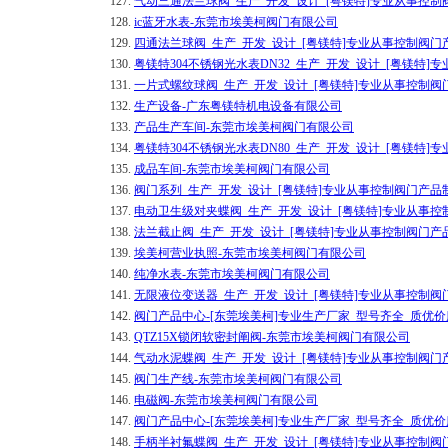
127.
气动三通法兰球阀_生产_开发_设计_[粤镁特]专业从事控
128.
ic蓝牙水表-东莞市埃美柯阀门有限公司
129.
四通法兰球阀_生产_开发_设计_[粤镁特]专业从事控制阀
130.
粤镁特304不锈钢光水表DN32_生产_开发_设计_[粤镁
131.
一片式螺纹球阀_生产_开发_设计_[粤镁特]专业从事控制
132.
生产设备-广东粤镁特机电设备有限公司
133.
产品生产车间-东莞市埃美柯阀门有限公司
134.
粤镁特304不锈钢光水表DN80_生产_开发_设计_[粤镁
135.
成品车间-东莞市埃美柯阀门有限公司
136.
阀门系列_生产_开发_设计_[粤镁特]专业从事控制阀门产
137.
电动卫生级对夹蝶阀_生产_开发_设计_[粤镁特]专业从事
138.
法兰截止阀_生产_开发_设计_[粤镁特]专业从事控制阀门
139.
埃美柯营业执照-东莞市埃美柯阀门有限公司
140.
纯净水表-东莞市埃美柯阀门有限公司
141.
无限液位变送器_生产_开发_设计_[粤镁特]专业从事控制
142.
阀门产品中心-[东莞埃美柯]专业生产厂家_型号齐全_质优价
143.
QTZ15X锁闭软密封阐阀-东莞市埃美柯阀门有限公司
144.
气动水泥蝶阀_生产_开发_设计_[粤镁特]专业从事控制阀
145.
阀门生产线-东莞市埃美柯阀门有限公司
146.
电磁阀-东莞市埃美柯阀门有限公司
147.
阀门产品中心-[东莞埃美柯]专业生产厂家_型号齐全_质优价
148.
手柄半衬氟蝶阀_生产_开发_设计_[粤镁特]专业从事控制