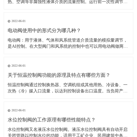
热、空调等非腐蚀性液体介质的流量控制。运行前一次性调节，
即可使系统流量自动恒定在要求的设定值。​1、一般在管网大的
分支点，热入口，室内立管皆应设计、安装动态平衡阀，以提高
系统调节性能。2、选用时可参考（主要外型尺寸及性能参数
2022-06-01
表）和（自力式平衡阀
电动阀使用中的形式分为哪几种？
​电动阀：用于液体、气体和风系统管道介质流量的模拟量调节，
是AI控制。在大型阀门和风系统的控制中也可以用电动阀做两位
开关控制。电动阀：可以有AI反馈信号，可以由DO或AO控制，
比较见于大管道和风阀等。​1.开关形式：电动阀的驱动一般是用
电机，开或关动作完成需要一定的时间模拟量的，可以做调节。
2022-06-01
2.工作
关于恒温控制阀功能的原理及特点有哪些方面？
​恒温控制阀通过控制换热器、空调机组或其他用热、冷设备、一
次热（冷）媒入口流量，以达到控制设备出口温度。当负荷产生
变化时，通过改变阀门开启度调节流量，以消除负荷波动造成的
影响，使温度恢复至设定值。​供热太充足导致室温过高，用户不
得不打开窗户散热，浪费能源且不舒适；楼上楼下冷热不均，或
2022-06-01
房间之间有冷有热
水位控制阀的工作原理有哪些性能特点？
​水位控制阀又名液压水位控制阀。液压水位控制阀具有自动开启
关闭管路以控制水位的功能，适用于工矿企业、民用建筑中各种