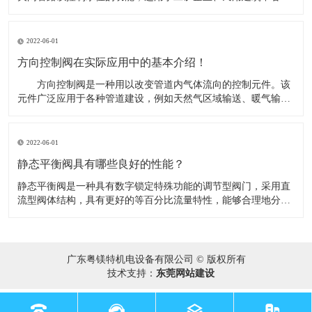
水塔（池）自动供水系统，并可作常压锅炉循环供水控制阀。​当
水池或水塔内水位下降，浮球阀开启排水时，进水管内有压水将
阀内活塞托起，密封面打开，阀门即开启供水，当水位上升到控
2022-06-01
制阀时，浮球阀关
方向控制阀在实际应用中的基本介绍！
​ 方向控制阀是一种用以改变管道内气体流向的控制元件。该
元件广泛应用于各种管道建设，例如天然气区域输送、暖气输
送、气体实验室研究应用等。在实际应用中，可根据不同的需要
将方向控制阀分成若干类别 。​ 在实际应用中，可根据不同的
需要将方向控制阀分成若干类别： （1）按照气体在管道的
2022-06-01
流动方向，如果只
静态平衡阀具有哪些良好的性能？
​静态平衡阀是一种具有数字锁定特殊功能的调节型阀门，采用直
流型阀体结构，具有更好的等百分比流量特性，能够合理地分配
流量，有效地解决供热（空调）系统中存在的室温冷热不均问
题。同时能准确地调节压降和流量，用以改善管网系统中液体流
动状态，达到管网液体平衡和节约源的目的。​1、优秀的调节性
能；2、优秀的截止
广东粤镁特机电设备有限公司 © 版权所有
技术支持：
东莞网站建设