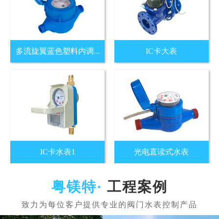
多流旋翼蓝色塑料内调...
IC卡大表
IC卡水表1
光电直读式水表
工程案例