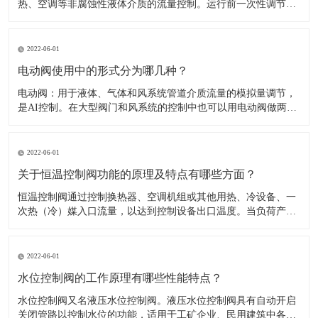
热、空调等非腐蚀性液体介质的流量控制。运行前一次性调节，
即可使系统流量自动恒定在要求的设定值。​1、一般在管网大的
分支点，热入口，室内立管皆应设计、安装动态平衡阀，以提高
系统调节性能。2、选用时可参考（主要外型尺寸及性能参数
2022-06-01
表）和（自力式平衡阀
电动阀使用中的形式分为哪几种？
​电动阀：用于液体、气体和风系统管道介质流量的模拟量调节，
是AI控制。在大型阀门和风系统的控制中也可以用电动阀做两位
开关控制。电动阀：可以有AI反馈信号，可以由DO或AO控制，
比较见于大管道和风阀等。​1.开关形式：电动阀的驱动一般是用
电机，开或关动作完成需要一定的时间模拟量的，可以做调节。
2022-06-01
2.工作
关于恒温控制阀功能的原理及特点有哪些方面？
​恒温控制阀通过控制换热器、空调机组或其他用热、冷设备、一
次热（冷）媒入口流量，以达到控制设备出口温度。当负荷产生
变化时，通过改变阀门开启度调节流量，以消除负荷波动造成的
影响，使温度恢复至设定值。​供热太充足导致室温过高，用户不
得不打开窗户散热，浪费能源且不舒适；楼上楼下冷热不均，或
2022-06-01
房间之间有冷有热
水位控制阀的工作原理有哪些性能特点？
​水位控制阀又名液压水位控制阀。液压水位控制阀具有自动开启
关闭管路以控制水位的功能，适用于工矿企业、民用建筑中各种