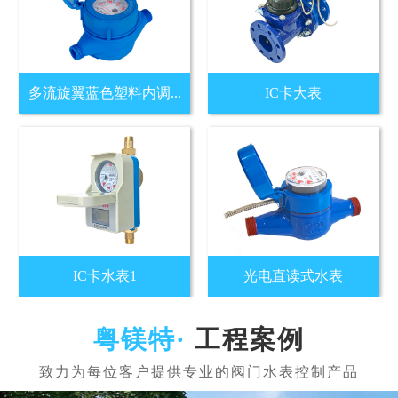
多流旋翼蓝色塑料内调...
IC卡大表
IC卡水表1
光电直读式水表
工程案例