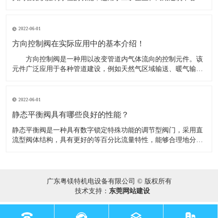
水塔（池）自动供水系统，并可作常压锅炉循环供水控制阀。​当
水池或水塔内水位下降，浮球阀开启排水时，进水管内有压水将
阀内活塞托起，密封面打开，阀门即开启供水，当水位上升到控
2022-06-01
制阀时，浮球阀关
方向控制阀在实际应用中的基本介绍！
​ 方向控制阀是一种用以改变管道内气体流向的控制元件。该
元件广泛应用于各种管道建设，例如天然气区域输送、暖气输
送、气体实验室研究应用等。在实际应用中，可根据不同的需要
将方向控制阀分成若干类别 。​ 在实际应用中，可根据不同的
需要将方向控制阀分成若干类别： （1）按照气体在管道的
2022-06-01
流动方向，如果只
静态平衡阀具有哪些良好的性能？
​静态平衡阀是一种具有数字锁定特殊功能的调节型阀门，采用直
流型阀体结构，具有更好的等百分比流量特性，能够合理地分配
流量，有效地解决供热（空调）系统中存在的室温冷热不均问
题。同时能准确地调节压降和流量，用以改善管网系统中液体流
动状态，达到管网液体平衡和节约源的目的。​1、优秀的调节性
能；2、优秀的截止
广东粤镁特机电设备有限公司 © 版权所有
技术支持：
东莞网站建设