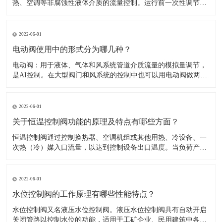
热、空调等非腐蚀性液体介质的流量控制。运行前一次性调节，
即可使系统流量自动恒定在要求的设定值。​1、一般在管网大的
分支点，热入口，室内立管皆应设计、安装动态平衡阀，以提高
系统调节性能。2、选用时可参考（主要外型尺寸及性能参数
2022-06-01
表）和（自力式平衡阀
电动阀使用中的形式分为哪几种？
​电动阀：用于液体、气体和风系统管道介质流量的模拟量调节，
是AI控制。在大型阀门和风系统的控制中也可以用电动阀做两位
开关控制。电动阀：可以有AI反馈信号，可以由DO或AO控制，
比较见于大管道和风阀等。​1.开关形式：电动阀的驱动一般是用
电机，开或关动作完成需要一定的时间模拟量的，可以做调节。
2022-06-01
2.工作
关于恒温控制阀功能的原理及特点有哪些方面？
​恒温控制阀通过控制换热器、空调机组或其他用热、冷设备、一
次热（冷）媒入口流量，以达到控制设备出口温度。当负荷产生
变化时，通过改变阀门开启度调节流量，以消除负荷波动造成的
影响，使温度恢复至设定值。​供热太充足导致室温过高，用户不
得不打开窗户散热，浪费能源且不舒适；楼上楼下冷热不均，或
2022-06-01
房间之间有冷有热
水位控制阀的工作原理有哪些性能特点？
​水位控制阀又名液压水位控制阀。液压水位控制阀具有自动开启
关闭管路以控制水位的功能，适用于工矿企业、民用建筑中各种