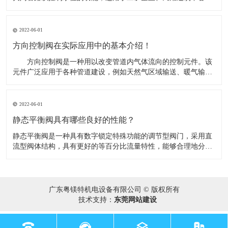
水塔（池）自动供水系统，并可作常压锅炉循环供水控制阀。​当
水池或水塔内水位下降，浮球阀开启排水时，进水管内有压水将
阀内活塞托起，密封面打开，阀门即开启供水，当水位上升到控
2022-06-01
制阀时，浮球阀关
方向控制阀在实际应用中的基本介绍！
​ 方向控制阀是一种用以改变管道内气体流向的控制元件。该
元件广泛应用于各种管道建设，例如天然气区域输送、暖气输
送、气体实验室研究应用等。在实际应用中，可根据不同的需要
将方向控制阀分成若干类别 。​ 在实际应用中，可根据不同的
需要将方向控制阀分成若干类别： （1）按照气体在管道的
2022-06-01
流动方向，如果只
静态平衡阀具有哪些良好的性能？
​静态平衡阀是一种具有数字锁定特殊功能的调节型阀门，采用直
流型阀体结构，具有更好的等百分比流量特性，能够合理地分配
流量，有效地解决供热（空调）系统中存在的室温冷热不均问
题。同时能准确地调节压降和流量，用以改善管网系统中液体流
动状态，达到管网液体平衡和节约源的目的。​1、优秀的调节性
能；2、优秀的截止
广东粤镁特机电设备有限公司 © 版权所有
技术支持：
东莞网站建设