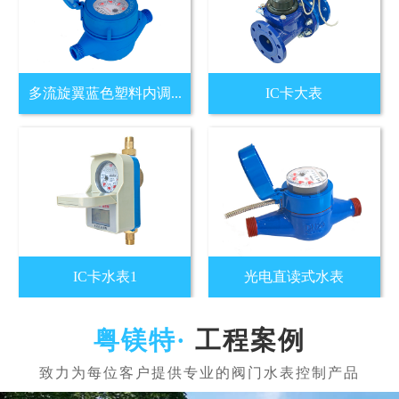
多流旋翼蓝色塑料内调...
IC卡大表
IC卡水表1
光电直读式水表
工程案例