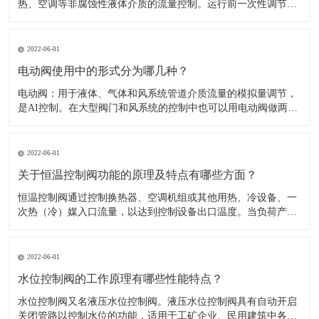
热、空调等非腐蚀性液体介质的流量控制。运行前一次性调节，
即可使系统流量自动恒定在要求的设定值。​1、一般在管网大的
分支点，热入口，室内立管皆应设计、安装动态平衡阀，以提高
系统调节性能。2、选用时可参考（主要外型尺寸及性能参数
2022-06-01
表）和（自力式平衡阀
电动阀使用中的形式分为哪几种？
​电动阀：用于液体、气体和风系统管道介质流量的模拟量调节，
是AI控制。在大型阀门和风系统的控制中也可以用电动阀做两位
开关控制。电动阀：可以有AI反馈信号，可以由DO或AO控制，
比较见于大管道和风阀等。​1.开关形式：电动阀的驱动一般是用
电机，开或关动作完成需要一定的时间模拟量的，可以做调节。
2022-06-01
2.工作
关于恒温控制阀功能的原理及特点有哪些方面？
​恒温控制阀通过控制换热器、空调机组或其他用热、冷设备、一
次热（冷）媒入口流量，以达到控制设备出口温度。当负荷产生
变化时，通过改变阀门开启度调节流量，以消除负荷波动造成的
影响，使温度恢复至设定值。​供热太充足导致室温过高，用户不
得不打开窗户散热，浪费能源且不舒适；楼上楼下冷热不均，或
2022-06-01
房间之间有冷有热
水位控制阀的工作原理有哪些性能特点？
​水位控制阀又名液压水位控制阀。液压水位控制阀具有自动开启
关闭管路以控制水位的功能，适用于工矿企业、民用建筑中各种