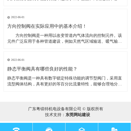
水塔（池）自动供水系统，并可作常压锅炉循环供水控制阀。​当
水池或水塔内水位下降，浮球阀开启排水时，进水管内有压水将
阀内活塞托起，密封面打开，阀门即开启供水，当水位上升到控
2022-06-01
制阀时，浮球阀关
方向控制阀在实际应用中的基本介绍！
​ 方向控制阀是一种用以改变管道内气体流向的控制元件。该
元件广泛应用于各种管道建设，例如天然气区域输送、暖气输
送、气体实验室研究应用等。在实际应用中，可根据不同的需要
将方向控制阀分成若干类别 。​ 在实际应用中，可根据不同的
需要将方向控制阀分成若干类别： （1）按照气体在管道的
2022-06-01
流动方向，如果只
静态平衡阀具有哪些良好的性能？
​静态平衡阀是一种具有数字锁定特殊功能的调节型阀门，采用直
流型阀体结构，具有更好的等百分比流量特性，能够合理地分配
流量，有效地解决供热（空调）系统中存在的室温冷热不均问
题。同时能准确地调节压降和流量，用以改善管网系统中液体流
动状态，达到管网液体平衡和节约源的目的。​1、优秀的调节性
能；2、优秀的截止
广东粤镁特机电设备有限公司 © 版权所有
技术支持：
东莞网站建设